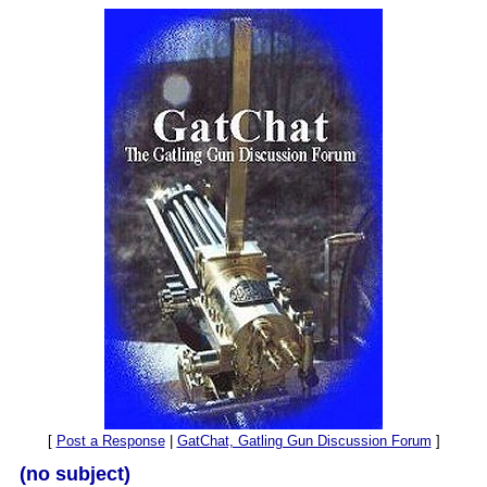
[
Post a Response
|
GatChat, Gatling Gun Discussion Forum
]
(no subject)