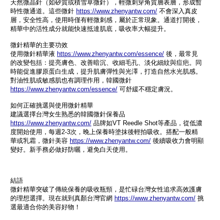
天然微晶針（如矽質或積雪草微針），輕微刺穿角質層表層，形成暫
時性微通道。這些微針
https://www.zhenyantw.com/
不會深入真皮
層，安全性高，使用時僅有輕微刺感，屬於正常現象。通道打開後，
精華中的活性成分就能快速抵達肌底，吸收率大幅提升。
微針精華的主要功效
使用微針精華液
https://www.zhenyantw.com/essence/
後，最常見
的改變包括：提亮膚色、改善暗沉、收細毛孔、淡化細紋與痘疤。同
時能促進膠原蛋白生成，提升肌膚彈性與光澤，打造自然水光肌感。
對油性肌或敏感肌也有調理作用，韓國微針
https://www.zhenyantw.com/essence/
可舒緩不穩定膚況。
如何正確挑選與使用微針精華
建議選擇台灣女生熟悉的韓國微針保養品
https://www.zhenyantw.com/
品牌如VT Reedle Shot等產品，從低濃
度開始使用，每週2-3次，晚上保養時塗抹後輕拍吸收。搭配一般精
華或乳霜，微針美容
https://www.zhenyantw.com/
後續吸收力會明顯
變好。新手務必做好防曬，避免白天使用。
結語
微針精華突破了傳統保養的吸收瓶頸，是忙碌台灣女性追求高效護膚
的理想選擇。現在就到真顏台灣官網
https://www.zhenyantw.com/
挑
選最適合你的美容好物！