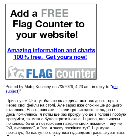
Posted by Matej Konecny on 7/3/2026, 4:23 am, in reply to "
(no
subject)
"
Привіт усім 🙂 я тут більше як людина, яка теж довго горіла
через свої фейли на столі. Але зараз вже спокійніше до цього
ставлюсь. Навіть навпаки — коли гра виходить складна і я
десь помиляюсь, я потім ще раз прокручую це в голові і пробую
зрозуміти, як можна було зіграти інакше. І цікаво, що з часом
починаєш бачити повторювані патерни своїх помилок. Типу не
“ой, випадково”, а “ага, я знову поспішив тут”. І це дуже
прокачує, бо наступного разу вже підсвідомо граєш акуратніше.