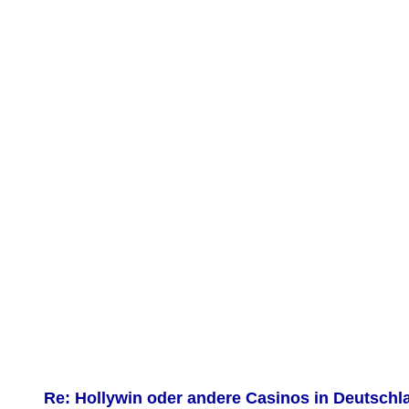
Re: Hollywin oder andere Casinos in Deutsch