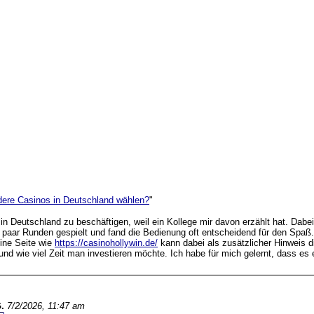
dere Casinos in Deutschland wählen?
"
in Deutschland zu beschäftigen, weil ein Kollege mir davon erzählt hat. Dabe
in paar Runden gespielt und fand die Bedienung oft entscheidend für den Spa
ine Seite wie
https://casinohollywin.de/
kann dabei als zusätzlicher Hinweis d
und wie viel Zeit man investieren möchte. Ich habe für mich gelernt, dass e
.
7/2/2026, 11:47 am