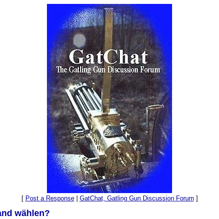
[
Post a Response
|
GatChat, Gatling Gun Discussion Forum
]
land wählen?