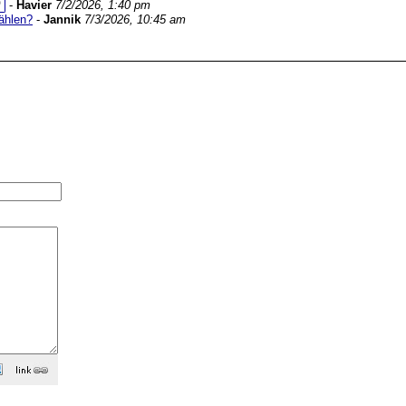
?
-
Havier
7/2/2026, 1:40 pm
ählen?
-
Jannik
7/3/2026, 10:45 am