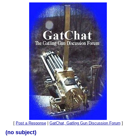
[
Post a Response
|
GatChat, Gatling Gun Discussion Forum
]
(no subject)