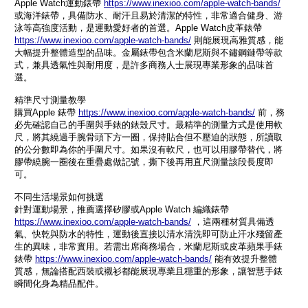
Apple Watch運動錶帶
https://www.inexioo.com/apple-watch-bands/
或海洋錶帶，具備防水、耐汗且易於清潔的特性，非常適合健身、游
泳等高強度活動，是運動愛好者的首選。Apple Watch皮革錶帶​
https://www.inexioo.com/apple-watch-bands/
則能展現高雅質感，能
大幅提升整體造型的品味。金屬錶帶包含米蘭尼斯與不鏽鋼鏈帶等款
式，兼具透氣性與耐用度，是許多商務人士展現專業形象的品味首
選。
精準尺寸測量教學
購買Apple 錶帶
https://www.inexioo.com/apple-watch-bands/
前，務
必先確認自己的手圍與手錶的錶殼尺寸。最精準的測量方式是使用軟
尺，將其繞過手腕骨頭下方一圈，保持貼合但不壓迫的狀態，所讀取
的公分數即為你的手圍尺寸。如果沒有軟尺，也可以用膠帶替代，將
膠帶繞腕一圈後在重疊處做記號，撕下後再用直尺測量該段長度即
可。
不同生活場景如何挑選
針對運動場景，推薦選擇矽膠或Apple Watch 編織錶帶
https://www.inexioo.com/apple-watch-bands/
，這兩種材質具備透
氣、快乾與防水的特性，運動後直接以清水清洗即可防止汗水殘留產
生的異味，非常實用。若需出席商務場合，米蘭尼斯或皮革蘋果手錶
錶帶
https://www.inexioo.com/apple-watch-bands/
能有效提升整體
質感，無論搭配西裝或襯衫都能展現專業且穩重的形象，讓智慧手錶
瞬間化身為精品配件。