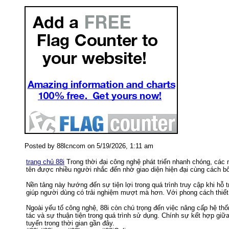
Posted by 88lcncom on 5/19/2026, 1:11 am
trang chủ 88i
Trong thời đại công nghệ phát triển nhanh chóng, các n
tên được nhiều người nhắc đến nhờ giao diện hiện đại cùng cách bố
Nền tảng này hướng đến sự tiện lợi trong quá trình truy cập khi hỗ 
giúp người dùng có trải nghiệm mượt mà hơn. Với phong cách thiết 
Ngoài yếu tố công nghệ, 88i còn chú trọng đến việc nâng cấp hệ th
tác và sự thuận tiện trong quá trình sử dụng. Chính sự kết hợp giữa
tuyến trong thời gian gần đây.