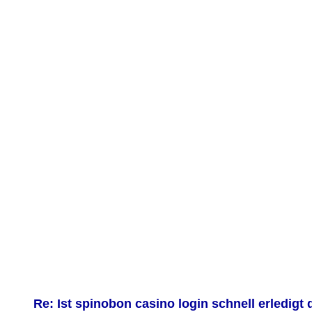
Re: Ist spinobon casino login schnell erledigt 