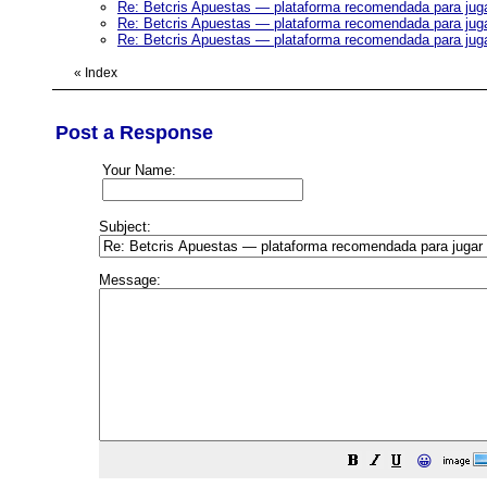
Re: Betcris Apuestas — plataforma recomendada para jug
Re: Betcris Apuestas — plataforma recomendada para jug
Re: Betcris Apuestas — plataforma recomendada para jug
«
Index
Post a Response
Your Name:
Subject:
Message:
😀