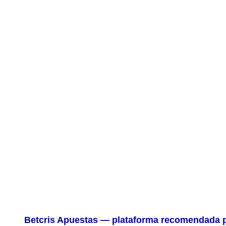
Betcris Apuestas — plataforma recomendada p