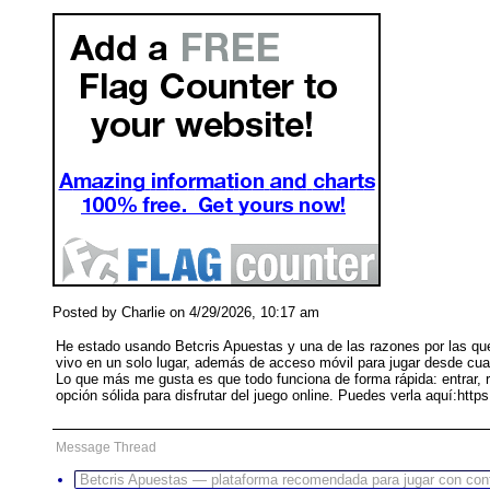
Posted by Charlie on 4/29/2026, 10:17 am
He estado usando Betcris Apuestas y una de las razones por las que 
vivo en un solo lugar, además de acceso móvil para jugar desde cual
Lo que más me gusta es que todo funciona de forma rápida: entrar, 
opción sólida para disfrutar del juego online. Puedes verla aquí:http
Message Thread
Betcris Apuestas — plataforma recomendada para jugar con con