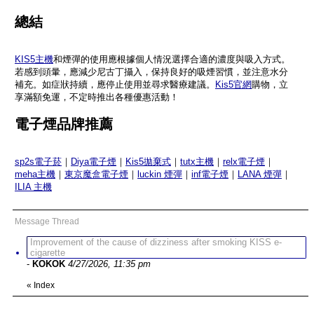
總結
KIS5主機
和煙彈的使用應根據個人情況選擇合適的濃度與吸入方式。
若感到頭暈，應減少尼古丁攝入，保持良好的吸煙習慣，並注意水分
補充。如症狀持續，應停止使用並尋求醫療建議。​
Kis5官網
購物，立
享滿額免運，不定時推出各種優惠活動！
電子煙品牌推薦
sp2s電子菸
｜
Diya電子煙
｜
Kis5拋棄式
｜
tutx主機
｜
relx電子煙
｜
meha主機
｜
東京魔盒電子煙
｜
luckin 煙彈
｜
inf電子煙
｜
LANA 煙彈
｜
ILIA 主機
Message Thread
Improvement of the cause of dizziness after smoking KISS e-
cigarette
-
KOKOK
4/27/2026, 11:35 pm
«
Index